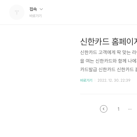
접속
바로가기
신한카드 홈페이
신한카드 고객에게 딱 맞는 
을 여는 신한카드와 함께 나에
카드발급 신한카드 신한카드 홈
년 1월 15일부터는 전용ARS
바로가기
2022. 12. 30. 22:39
한 대기시간 NO! 신청 전 받아
를 통한 개인정보화면에서 수
발송은 중단되오니 우편발송이 
1
···