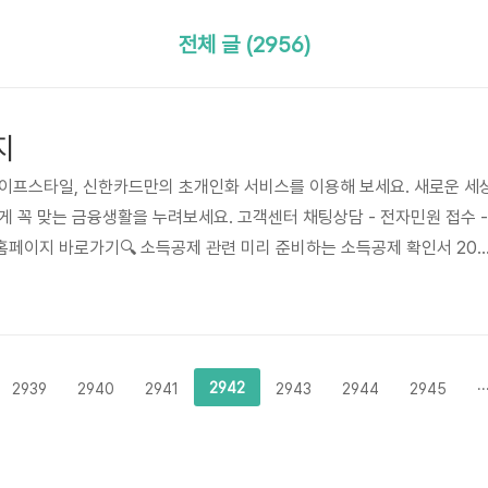
전체 글 (2956)
지
라이프스타일, 신한카드만의 초개인화 서비스를 이용해 보세요. 새로운 세
게 꼭 맞는 금융생활을 누려보세요. 고객센터 채팅상담 - 전자민원 접수 -
페이지 바로가기🔍 소득공제 관련 미리 준비하는 소득공제 확인서 202
로 간편하게 신청하세요. 전용 ARS1544-1130을 통해서 신청하면 불필
보실 고객님 정보(우편주소/E-mail주소) 사전 확인하면 OK! ※ 아래 링
령주소를 확인바랍니다. 또한 기존 신청고객 대상으로 발송되던 정규 우
필요한 경우 전용 ARS1544-1130을 통해 개별 신청바랍니다.
2942
2939
2940
2941
2943
2944
2945
··