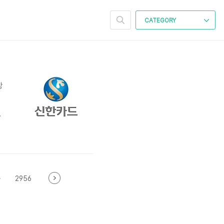
CATEGORY
상
3
요
크
편
·
2956